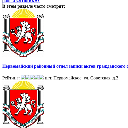
ОШИБКУ?
нашли
В этом разделе
часто смотрят:
Первомайский районный отдел записи актов гражданского с
Рейтинг:
пгт. Первомайское, ул. Советская, д.3