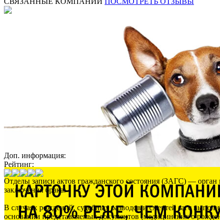
СВЯЗАННЫЕ КОМПАНИИ
ПОСМОТРЕТЬ ОТЗЫВЫ
Доп. информация:
Рейтинг:
Отделы записи актов гражданского состояния (ЗАГС) — орган 
заключения брака.
В случаях рождений, судебных разводов и смертей загс выпол
основании представляемых документов (медицинских о рождении