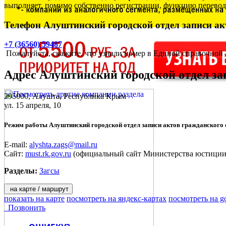
выполняет, помимо собственно регистрации, функцию перевода
Телефон Алуштинский городской отдел записи ак
+7 (36560) 59487
Пожалуйста, скажите, что узнали номер в Единой справочной
Адрес
Алуштинский городской отдел за
295000,
Алушта
, Республика Крым
ул. 15 апреля, 10
Режим работы Алуштинский городской отдел записи актов гражданского 
E-mail:
alyshta.zags@mail.ru
Сайт:
must.rk.gov.ru
(официальный сайт Министерства юстиции
Разделы:
Загсы
на карте / маршрут
показать на карте
посмотреть на яндекс-картах
посмотреть на g
Позвонить