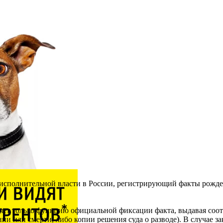
исполнительной власти в России, регистрирующий факты рожден
няет только функцию официальной фиксации факта, выдавая соот
 или смерти, либо копии решения суда о разводе). В случае зак