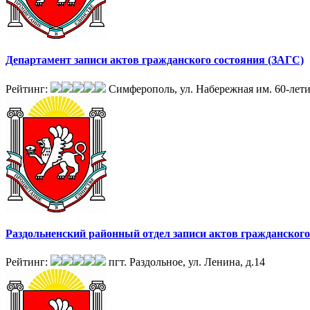
Департамент записи актов гражданского состояния (ЗАГС)
Рейтинг:
Симферополь, ул. Набережная им. 60-лети
Раздольненский районный отдел записи актов гражданского 
Рейтинг:
пгт. Раздольное, ул. Ленина, д.14