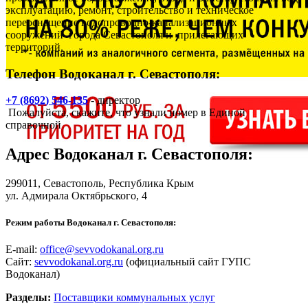
эксплуатацию, ремонт, строительство и техническое
переоснащение водопроводно-канализационных
сооружений города Севастополя и прилегающих
территорий.
Телефон Водоканал г. Севастополя:
+7 (8692) 546-135
- директор
Пожалуйста, скажите, что узнали номер в Единой
справочной
Адрес
Водоканал г. Севастополя
:
299011,
Севастополь
, Республика Крым
ул. Адмирала Октябрьского, 4
Режим работы Водоканал г. Севастополя:
E-mail:
office@sevvodokanal.org.ru
Сайт:
sevvodokanal.org.ru
(официальный сайт ГУПС
Водоканал)
Разделы:
Поставщики коммунальных услуг