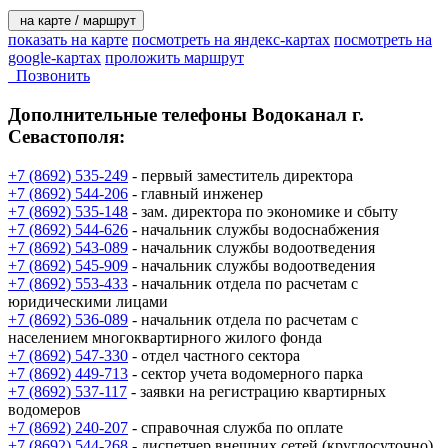
на карте / маршрут
показать на карте
посмотреть на яндекс-картах
посмотреть на
google-картах
проложить маршрут
Позвонить
Дополнительные телефоны
Водоканал г.
Севастополя:
+7 (8692) 535-249
- первый заместитель директора
+7 (8692) 544-206
- главный инженер
+7 (8692) 535-148
- зам. директора по экономике и сбыту
+7 (8692) 544-626
- начальник службы водоснабжения
+7 (8692) 543-089
- начальник службы водоотведения
+7 (8692) 545-909
- начальник службы водоотведения
+7 (8692) 553-433
- начальник отдела по расчетам с
юридическими лицами
+7 (8692) 536-089
- начальник отдела по расчетам с
населением многоквартирного жилого фонда
+7 (8692) 547-330
- отдел частного сектора
+7 (8692) 449-713
- сектор учета водомерного парка
+7 (8692) 537-117
- заявки на регистрацию квартирных
водомеров
+7 (8692) 240-207
- справочная служба по оплате
+7 (8692) 544-268
- диспетчер внешних сетей (круглосуточно)