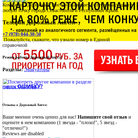
Компания «Дорожный Ангел» оказывает услуги эвакуации в
любую точку города Севастополя и Республики Крым.
Телефон Дорожный Ангел:
+7 (978) 044-30-50
Пожалуйста, скажите, что узнали номер в Единой
справочной
Режим работы Дорожный Ангел:
Разделы:
Эвакуаторы
ОШИБКУ?
нашли
Отзывы о
Дорожный Ангел:
Ваше мнение очень ценно для нас!
Напишите свой отзыв
и
оцените в нем компанию (1 звезда - "плохо!", 5 звезд -
"отлично!")
Reviews are disabled