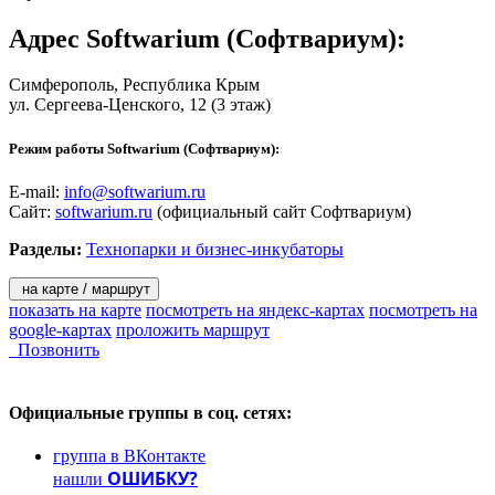
Адрес
Softwarium (Софтвариум)
:
Симферополь
, Республика Крым
ул. Сергеева-Ценского, 12
(3 этаж)
Режим работы Softwarium (Софтвариум):
E-mail:
info@softwarium.ru
Сайт:
softwarium.ru
(официальный сайт Софтвариум)
Разделы:
Технопарки и бизнес-инкубаторы
на карте / маршрут
показать на карте
посмотреть на яндекс-картах
посмотреть на
google-картах
проложить маршрут
Позвонить
Официальные группы
в соц. сетях:
группа в ВКонтакте
ОШИБКУ?
нашли