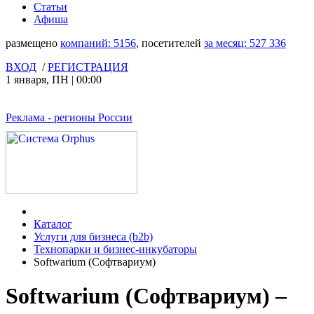
Статьи
Афиша
размещено
компаний:
5156
, посетителей
за месяц:
527 336
ВХОД
/
РЕГИСТРАЦИЯ
1 января
,
ПН
|
00:00
Реклама
- регионы России
Каталог
Услуги для бизнеса (b2b)
Технопарки и бизнес-инкубаторы
Softwarium (Софтвариум)
Softwarium (Софтвариум) –