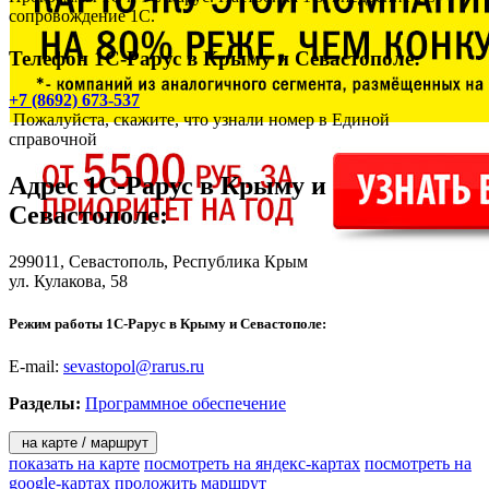
сопровождение 1С.
Телефон 1С-Рарус в Крыму и Севастополе:
+7 (8692) 673-537
Пожалуйста, скажите, что узнали номер в Единой
справочной
Адрес
1С-Рарус в Крыму и
Севастополе
:
299011,
Севастополь
, Республика Крым
ул. Кулакова, 58
Режим работы 1С-Рарус в Крыму и Севастополе:
E-mail:
sevastopol@rarus.ru
Разделы:
Программное обеспечение
на карте / маршрут
показать на карте
посмотреть на яндекс-картах
посмотреть на
google-картах
проложить маршрут