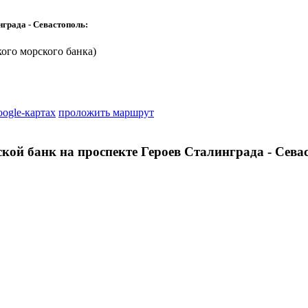
града - Севастополь:
ого морского банка)
oogle-картах
проложить маршрут
кой банк на проспекте Героев Сталинграда - Сева