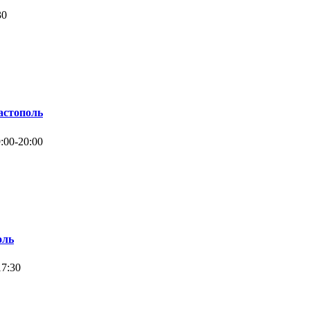
30
астополь
:00-20:00
оль
17:30