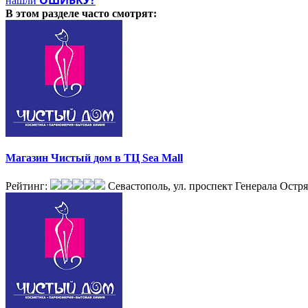
ОШИБКУ?
нашли
В этом разделе
часто смотрят:
Магазин Чистый дом в ТЦ Sea Mall
Рейтинг:
Севастополь, ул. проспект Генерала Остря