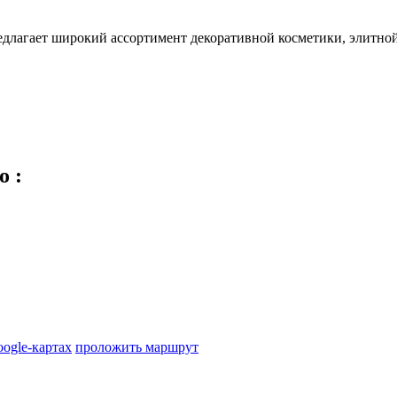
длагает широкий ассортимент декоративной косметики, элитной 
ко
:
oogle-картах
проложить маршрут