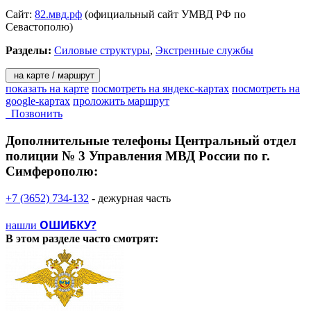
Сайт:
82.мвд.рф
(официальный сайт УМВД РФ по
Севастополю)
Разделы:
Силовые структуры
,
Экстренные службы
на карте / маршрут
показать на карте
посмотреть на яндекс-картах
посмотреть на
google-картах
проложить маршрут
Позвонить
Дополнительные телефоны
Центральный отдел
полиции № 3 Управления МВД России по г.
Симферополю:
+7 (3652) 734-132
- дежурная часть
ОШИБКУ?
нашли
В этом разделе
часто смотрят: