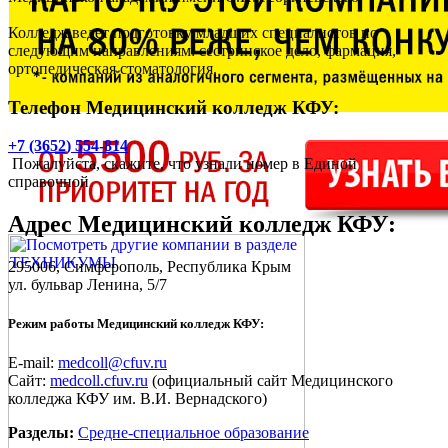
Колледж ведет подготовку младших специалистов по
следующим направлениям: сестринское дело, фармация,
ортопедическая стоматология.
Телефон Медицинский колледж КФУ:
+7 (3652) 554-814
Пожалуйста, скажите, что узнали номер в Единой
справочной
Адрес
Медицинский колледж КФУ
:
295006,
Симферополь
, Республика Крым
ул. бульвар Ленина, 5/7
Режим работы Медицинский колледж КФУ:
E-mail:
medcoll@cfuv.ru
Сайт:
medcoll.cfuv.ru
(официальный сайт Медицинского
колледжа КФУ им. В.И. Вернадского)
Разделы:
Средне-специальное образование