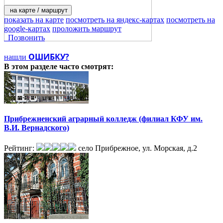
на карте / маршрут
показать на карте
посмотреть на яндекс-картах
посмотреть на
google-картах
проложить маршрут
Позвонить
ОШИБКУ?
нашли
В этом разделе
часто смотрят:
Прибрежненский аграрный колледж (филиал КФУ им.
В.И. Вернадского)
Рейтинг:
село Прибрежное, ул. Морская, д.2