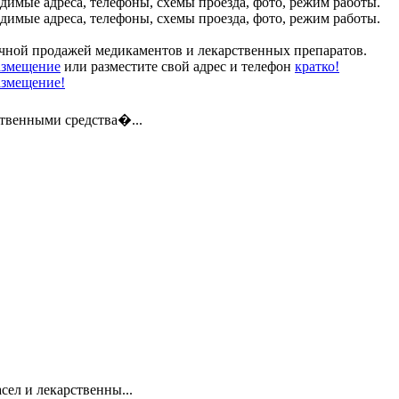
димые адреса, телефоны, схемы проезда, фото, режим работы.
димые адреса, телефоны, схемы проезда, фото, режим работы.
ичной продажей медикаментов и лекарственных препаратов.
азмещение
или разместите свой адрес и телефон
кратко!
азмещение!
твенными средства�...
ел и лекарственны...