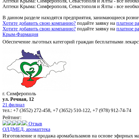
Аптеки Крыма: Симферополя, Севастополя и Ялты - все необхо
Аптеки Крыма: Симферополя, Севастополя и Ялты - все необхо
В данном разделе находятся предприятия, занимающиеся розн
Хотите добавить свою компанию?
подайте заявку на
платное р
Хотите добавить свою компанию?
подайте заявку на
платное р
Крым-Фармация
Обеспечение льготных категорий граждан бесплатными лекарс
г. Симферополь
ул. Речная, 12
21 филиал
тел.:
+7 (3652) 272-458
,
+7 (3652) 510-122
,
+7 (978) 912-74-74
Рейтинг:
Отзыв
ОЛДМЕД,
аромаптека
Изготовление и продажа аромабальзамов на основе эфирных мас