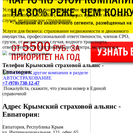
Услуги для частных лиц: страхование недвижимости,
автотранспорта (КАСКО), маломерных судов, от несчастного
случая, медицинское страхование.
Услуги для бизнеса: страхование недвижимости и движимого
имущества, профессиональной ответственности, членов СРО,
грузов, от несчастного случая, водного транспорта,
ответственности Удостоверяющего центра, медицинское
страхование.
показать полностью
Телефон Крымский страховой альянс -
Евпатория:
+7 (978) 738-12-47
Пожалуйста, скажите, что узнали номер в Единой
справочной
Адрес
Крымский страховой альянс -
Евпатория
:
Евпатория
, Республика Крым
ул. Интернациональная, 121
, офис 65