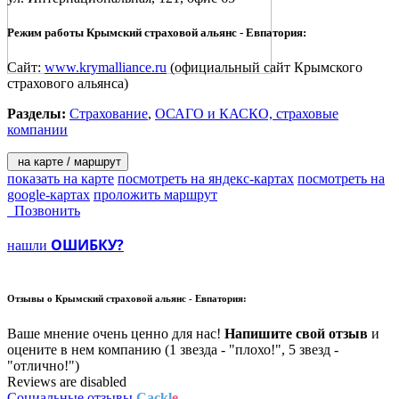
Режим работы Крымский страховой альянс - Евпатория:
Сайт:
www.krymalliance.ru
(официальный сайт Крымского
страхового альянса)
Разделы:
Страхование
,
ОСАГО и КАСКО, страховые
компании
на карте / маршрут
показать на карте
посмотреть на яндекс-картах
посмотреть на
google-картах
проложить маршрут
Позвонить
ОШИБКУ?
нашли
Отзывы о
Крымский страховой альянс - Евпатория:
Ваше мнение очень ценно для нас!
Напишите свой отзыв
и
оцените в нем компанию (1 звезда - "плохо!", 5 звезд -
"отлично!")
Reviews are disabled
Социальные отзывы
Cackl
e