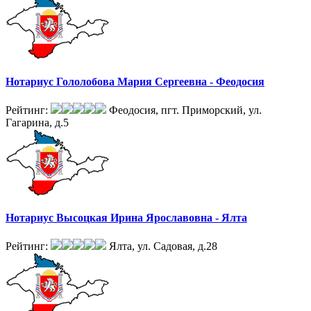
Нотариус Гололобова Мария Сергеевна - Феодосия
Рейтинг:
Феодосия, пгт. Приморский, ул.
Гагарина, д.5
Нотариус Высоцкая Ирина Ярославовна - Ялта
Рейтинг:
Ялта, ул. Садовая, д.28