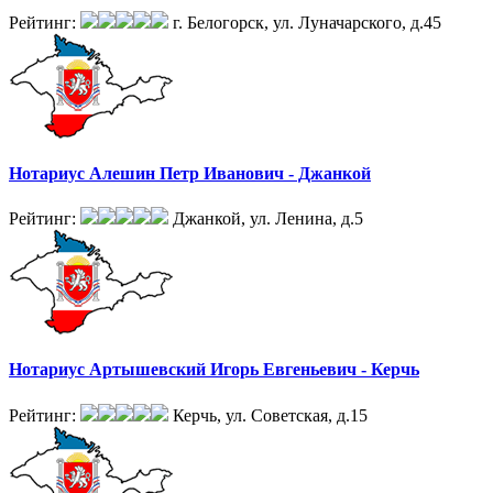
Рейтинг:
г. Белогорск, ул. Луначарского, д.45
Нотариус Алешин Петр Иванович - Джанкой
Рейтинг:
Джанкой, ул. Ленина, д.5
Нотариус Артышевский Игорь Евгеньевич - Керчь
Рейтинг:
Керчь, ул. Советская, д.15