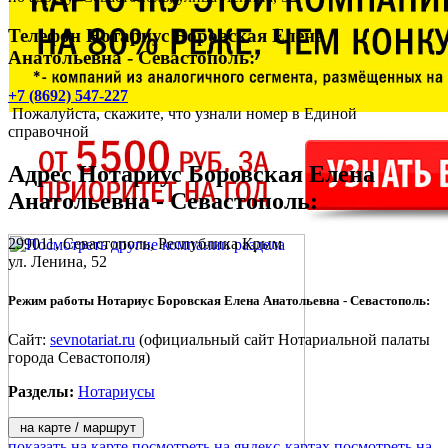
Телефон Нотариус Боровская Елена
Анатольевна - Севастополь:
+7 (8692) 547-227
Пожалуйста, скажите, что узнали номер в Единой
справочной
Адрес
Нотариус Боровская Елена
Анатольевна - Севастополь
:
299011,
Севастополь
, Республика Крым
ул. Ленина, 52
Режим работы Нотариус Боровская Елена Анатольевна - Севастополь:
Сайт:
sevnotariat.ru
(официальный сайт Нотариальной палаты
города Севастополя)
Разделы:
Нотариусы
на карте / маршрут
показать на карте
посмотреть на яндекс-картах
посмотреть на