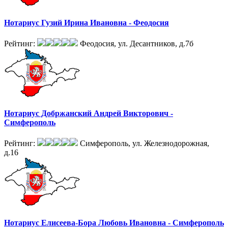
Нотариус Гузий Ирина Ивановна - Феодосия
Рейтинг:
Феодосия, ул. Десантников, д.7б
Нотариус Добржанский Андрей Викторович -
Симферополь
Рейтинг:
Симферополь, ул. Железнодорожная,
д.16
Нотариус Елисеева-Бора Любовь Ивановна - Симферополь