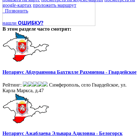
google-картах
проложить маршрут
Позвонить
ОШИБКУ?
нашли
В этом разделе
часто смотрят:
Нотариус Абдураимова Бахтилле Рахмиевна - Гвардейское
Рейтинг:
Симферополь, село Гвардейское, ул.
Карла Маркса, д.47
Нотариус Ажаблаева Эльнара Адиловна - Белогорск