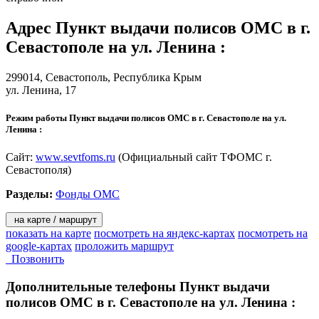
законами, указами и распоряжениями Президента Российской
Федерации, постановлениями и распоряжениями
Адрес
Пункт выдачи полисов ОМС в г.
Правительства Российской Федерации, нормативными
правовыми актами федерального органа исполнительной
Севастополе на ул. Ленина
:
власти, осуществляющего функции по выработке
государственной политики и нормативно правовому
299014,
Севастополь
, Республика Крым
регулированию в сфере здравоохранения, нормативными
ул. Ленина, 17
правовыми актами города Севастополя и Положением о
ТФОМС города Севастополя.
Режим работы Пункт выдачи полисов ОМС в г. Севастополе на ул.
Задачи ТФОМС города Севастополя:
Ленина :
- обеспечение предусмотренных законодательством
Сайт:
www.sevtfoms.ru
(Официальный сайт ТФОМС г.
Российской Федерации прав граждан в системе обязательного
Севастополя)
медицинского страхования.
- обеспечение гарантий бесплатного оказания
Разделы:
Фонды ОМС
застрахованным лицам медицинской помощи при
наступлении страхового случая в рамках территориальной
на карте / маршрут
программы обязательного медицинского страхования и
показать на карте
посмотреть на яндекс-картах
посмотреть на
базовой программы обязательного медицинского страхования.
google-картах
проложить маршрут
- создание условий для обеспечения доступности и качества
Позвонить
медицинской помощи, оказываемой в рамках программ
обязательного медицинского страхования.
Дополнительные телефоны
Пункт выдачи
- обеспечение государственных гарантий соблюдения прав
полисов ОМС в г. Севастополе на ул. Ленина :
застрахованных лиц на исполнение обязательств по