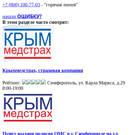
обязательному медицинскому страхованию в рамках базовой
+7 (800) 100-77-03
- "горячая линия"
программы обязательного медицинского страхования
независимо от финансового положения страховщика.
ОШИБКУ?
нашли
В этом разделе
часто смотрят:
Крыммедстрах, страховая компания
Рейтинг:
Симферополь, ул. Карла Маркса, д.29
8:00-19:00
Пункт выдачи полисов ОМС в г. Симферополе на ул.