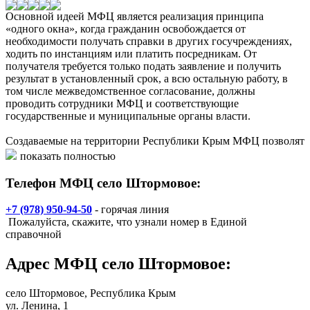
Основной идеей МФЦ является реализация принципа
«одного окна», когда гражданин освобождается от
необходимости получать справки в других госучреждениях,
ходить по инстанциям или платить посредникам. От
получателя требуется только подать заявление и получить
результат в установленный срок, а всю остальную работу, в
том числе межведомственное согласование, должны
проводить сотрудники МФЦ и соответствующие
государственные и муниципальные органы власти.
Создаваемые на территории Республики Крым МФЦ позволят
гражданам получать самые разные услуги (получение
показать полностью
паспорта, регистрация актов гражданского состояния,
постановка на налоговый учет и пр.) в одном помещении и не
Телефон МФЦ село Штормовое:
взаимодействовать при этом с чиновниками непосредственно.
Такой подход минимизирует моральные, материальные и
+7 (978) 950-94-50
- горячая линия
временные издержки заявителей.
Пожалуйста, скажите, что узнали номер в Единой
справочной
Основными функциями МФЦ являются:
Адрес
МФЦ село Штормовое
:
- прием запросов заявителей о предоставлении
государственных или муниципальных услуг;
- представление интересов заявителей при взаимодействии
село Штормовое
, Республика Крым
с государственными органами, органами местного
ул. Ленина, 1