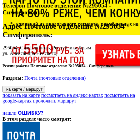
Телефон Почтовое отделение №295054 -
Симферополь:
Адрес
Почтовое отделение №295054 -
Симферополь
:
295054,
Симферополь
, Республика Крым
ул. Александра Невского, 1
Режим работы Почтовое отделение №295054 - Симферополь:
Разделы:
Почта (почтовые отделения)
на карте / маршрут
показать на карте
посмотреть на яндекс-картах
посмотреть на
google-картах
проложить маршрут
ОШИБКУ?
нашли
В этом разделе
часто смотрят: