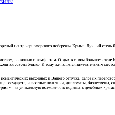
ТЗЫВЫ
ртный центр черноморского побережья Крыма. Лучший отель Я
мством, роскошью и комфортом. Отдых в самом большом отеле Кр
аходится совсем близко. К тому же является замечательным мест
я романтических выходных и Вашего отпуска, деловых перегово
лица государств, известные политики, дипломаты, бизнесмены, с
ист» – за уникальную возможность подышать целебным крымски
нится Вам надолго!