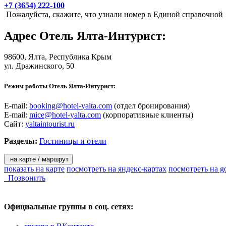
+7 (3654) 222-100
Пожалуйста, скажите, что узнали номер в Единой справочной
Адрес
Отель Ялта-Интурист
:
98600,
Ялта
, Республика Крым
ул. Дражинского, 50
Режим работы Отель Ялта-Интурист:
E-mail:
booking@hotel-yalta.com
(отдел бронирования)
E-mail:
mice@hotel-yalta.com
(корпоративные клиенты)
Сайт:
yaltaintourist.ru
Разделы:
Гостиницы и отели
на карте / маршрут
показать на карте
посмотреть на яндекс-картах
посмотреть на g
Позвонить
Официальные группы
в соц. сетях: