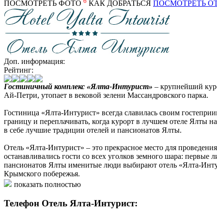
6
ПОСМОТРЕТЬ ФОТО
КАК ДОБРАТЬСЯ
ПОСМОТРЕТЬ О
Доп. информация:
Рейтинг:
Гостиничный комплекс «Ялта-Интурист»
– крупнейший куро
Ай-Петри, утопает в вековой зелени Массандровского парка.
Гостиница «Ялта-Интурист» всегда славилась своим гостеприи
границу и переплачивать, когда курорт в лучшем отеле Ялты н
в себе лучшие традиции отелей и пансионатов Ялты.
Отель «Ялта-Интурист» – это прекрасное место для проведени
останавливались гости со всех уголков земного шара: первые 
пансионатов Ялты именитые люди выбирают отель «Ялта-Интур
Крымского побережья.
показать полностью
Отдых под Ялтой у моря придется по душе каждому и запом
Телефон Отель Ялта-Интурист: