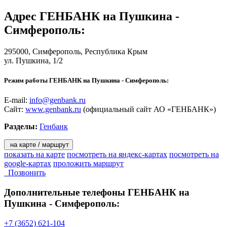
Адрес
ГЕНБАНК на Пушкина -
Симферополь
:
295000,
Симферополь
, Республика Крым
ул. Пушкина, 1/2
Режим работы ГЕНБАНК на Пушкина - Симферополь:
E-mail:
info@genbank.ru
Сайт:
www.genbank.ru
(официальный сайт АО «ГЕНБАНК»)
Разделы:
Генбанк
на карте / маршрут
показать на карте
посмотреть на яндекс-картах
посмотреть на
google-картах
проложить маршрут
Позвонить
Дополнительные телефоны
ГЕНБАНК на
Пушкина - Симферополь:
+7 (3652) 621-104