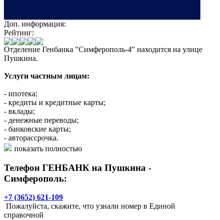
Доп. информация:
Рейтинг:
Отделение Генбанка "Симферополь-4" находится на улице
Пушкина.
Услуги частным лицам:
- ипотека;
- кредиты и кредитные карты;
- вклады;
- денежные переводы;
- банковские карты;
- авторасcрочка.
показать полностью
Услуги бизнесу:
Телефон ГЕНБАНК на Пушкина -
- депозиты;
Симферополь:
- валютный контроль;
- кредиты;
+7 (3652) 621-109
- эквайринг;
Пожалуйста, скажите, что узнали номер в Единой
- инкассация.
справочной