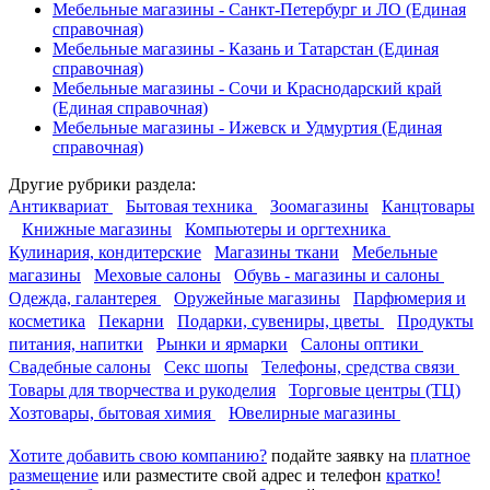
Мебельные магазины - Санкт-Петербург и ЛО
(Единая
справочная)
Мебельные магазины - Казань и Татарстан
(Единая
справочная)
Мебельные магазины - Сочи и Краснодарский край
(Единая справочная)
Мебельные магазины - Ижевск и Удмуртия
(Единая
справочная)
Другие
рубрики раздела:
Антиквариат
Бытовая техника
Зоомагазины
Канцтовары
Книжные магазины
Компьютеры и оргтехника
Кулинария, кондитерские
Магазины ткани
Мебельные
магазины
Меховые салоны
Обувь - магазины и салоны
Одежда, галантерея
Оружейные магазины
Парфюмерия и
косметика
Пекарни
Подарки, сувениры, цветы
Продукты
питания, напитки
Рынки и ярмарки
Салоны оптики
Свадебные салоны
Секс шопы
Телефоны, средства связи
Товары для творчества и рукоделия
Торговые центры (ТЦ)
Хозтовары, бытовая химия
Ювелирные магазины
Хотите добавить свою компанию?
подайте заявку на
платное
размещение
или разместите свой адрес и телефон
кратко!