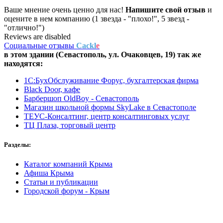
Ваше мнение очень ценно для нас!
Напишите свой отзыв
и
оцените в нем компанию (1 звезда - "плохо!", 5 звезд -
"отлично!")
Reviews are disabled
Социальные отзывы
Cackl
e
в этом здании (Севастополь,
ул. Очаковцев, 19
) так же
находятся:
1С:БухОбслуживание Форус, бухгалтерская фирма
Black Door, кафе
Барбершоп OldBoy - Севастополь
Магазин школьной формы SkyLake в Севастополе
ТЕУС-Консалтинг, центр консалтинговых услуг
ТЦ Плаза, торговый центр
Разделы:
Каталог компаний Крыма
Афиша Крыма
Статьи и публикации
Городской форум - Крым