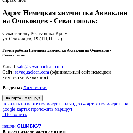
справочной
Адрес
Немецкая химчистка Акваклин
на Очаковцев - Севастополь
:
Севастополь
, Республика Крым
ул. Очаковцев, 19
(ТЦ Плаза)
Режим работы Немецкая химчистка Акваклин на Очаковцев -
Севастополь:
E-mail:
sale@sevaquaclean.com
Сайт:
sevaquaclean.com
(официальный сайт немецкой
химчистки Акваклин)
Разделы:
Химчистки
на карте / маршрут
показать на карте
посмотреть на яндекс-картах
посмотреть на
google-картах
проложить маршрут
Позвонить
ОШИБКУ?
нашли
В этом разделе
часто смотрят: