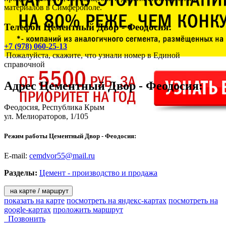
материалов в Симферополе.
Телефон Цементный Двор - Феодосия:
+7 (978) 060-25-13
Пожалуйста, скажите, что узнали номер в Единой
справочной
Адрес
Цементный Двор - Феодосия
:
Феодосия
, Республика Крым
ул. Мелиораторов, 1/105
Режим работы Цементный Двор - Феодосия:
E-mail:
cemdvor55@mail.ru
Разделы:
Цемент - производство и продажа
на карте / маршрут
показать на карте
посмотреть на яндекс-картах
посмотреть на
google-картах
проложить маршрут
Позвонить