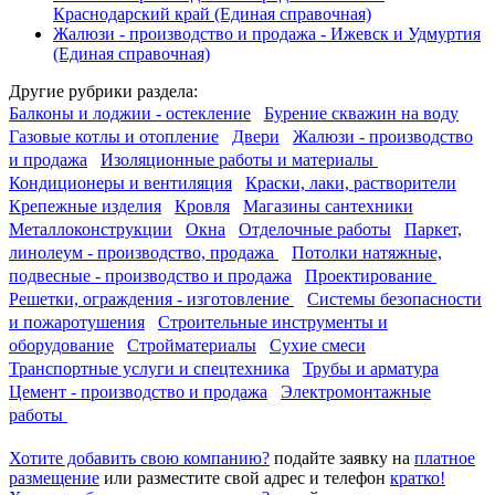
Краснодарский край
(Единая справочная)
Жалюзи - производство и продажа - Ижевск и Удмуртия
(Единая справочная)
Другие
рубрики раздела:
Балконы и лоджии - остекление
Бурение скважин на воду
Газовые котлы и отопление
Двери
Жалюзи - производство
и продажа
Изоляционные работы и материалы
Кондиционеры и вентиляция
Краски, лаки, растворители
Крепежные изделия
Кровля
Магазины сантехники
Металлоконструкции
Окна
Отделочные работы
Паркет,
линолеум - производство, продажа
Потолки натяжные,
подвесные - производство и продажа
Проектирование
Решетки, ограждения - изготовление
Системы безопасности
и пожаротушения
Строительные инструменты и
оборудование
Стройматериалы
Сухие смеси
Транспортные услуги и спецтехника
Трубы и арматура
Цемент - производство и продажа
Электромонтажные
работы
Хотите добавить свою компанию?
подайте заявку на
платное
размещение
или разместите свой адрес и телефон
кратко!