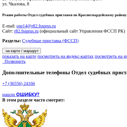
ул. Чкалова, 8
Режим работы Отдел судебных приставов по Красногвардейскому району
E-mail:
osp14@r82.fssprus.ru
Сайт:
r82.fssprus.ru
(официальный сайт Управления ФССП РК)
Разделы:
Судебные приставы (ФССП)
на карте / маршрут
показать на карте
посмотреть на яндекс-картах
посмотреть на g
Позвонить
Дополнительные телефоны
Отдел судебных прист
+7 (36556) 24166
ОШИБКУ?
нашли
В этом разделе
часто смотрят: