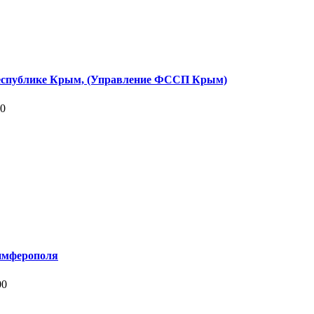
Республике Крым, (Управление ФССП Крым)
00
имферополя
00