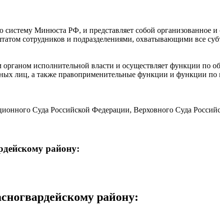
ю систему Минюста РФ, и представляет собой организованное и 
татом сотрудников и подразделениями, охватывающими все субъ
 органом исполнительной власти и осуществляет функции по об
ных лиц, а также правоприменительные функции и функции по к
уционного Суда Российской Федерации, Верховного Суда Росси
дов общей юрисдикции и арбитражных судов, а также актов дру
рдейскому району:
ве по делам, отнесенным уголовно-процессуальным законодатель
асногвардейскому району
:
уцией Российской Федерации, федеральными конституционными з
и, международными договорами Российской Федерации, актами