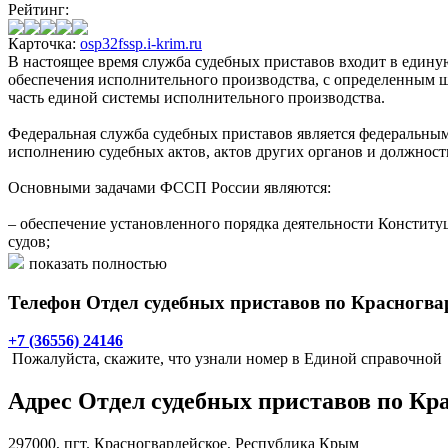
Рейтинг:
Карточка:
osp32fssp.i-krim.ru
В настоящее время служба судебных приставов входит в едину
обеспечения исполнительного производства, с определенным ш
часть единой системы исполнительного производства.
Федеральная служба судебных приставов является федеральным
исполнению судебных актов, актов других органов и должност
Основными задачами ФССП России являются:
– обеспечение установленного порядка деятельности Констит
судов;
показать полностью
– организация принудительного исполнения судебных актов су
Федерации об исполнительном производстве;
Телефон Отдел судебных приставов по Красногва
– исполнение законодательства об уголовном судопроизводст
+7 (36556) 24146
службы судебных приставов;
Пожалуйста, скажите, что узнали номер в Единой справочной
– управление территориальными органами ФССП России.
Адрес
Отдел судебных приставов по Кр
ФССП России в своей деятельности руководствуется Констит
Российской Федерации и Правительства Российской Федераци
297000,
пгт. Красногвардейское
, Республика Крым