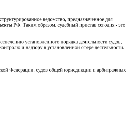
структурированное ведомство, предназначенное для
екты РФ. Таким образом, судебный пристав сегодня - это
еспечению установленного порядка деятельности судов,
онтролю и надзору в установленной сфере деятельности.
йской Федерации, судов общей юрисдикции и арбитражных
гих органов, предусмотренных законодательством Российской
ством Российской Федерации к подследственности Федеральной
аконами, федеральными законами, актами Президента
 Минюста России.