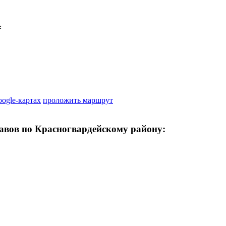
:
oogle-картах
проложить маршрут
авов по Красногвардейскому району: