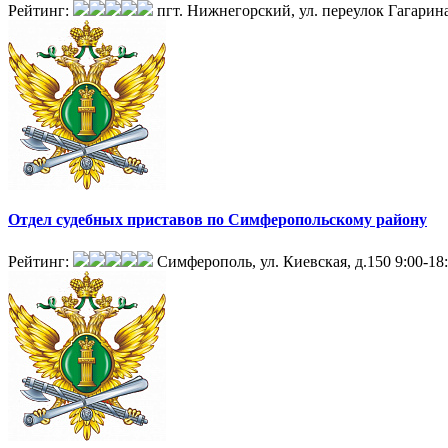
Рейтинг:
пгт. Нижнегорский, ул. переулок Гагарина
Отдел судебных приставов по Симферопольскому району
Рейтинг:
Симферополь, ул. Киевская, д.150
9:00-18