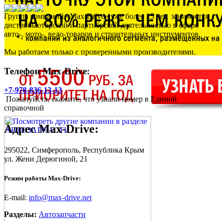
Группа компаний «Max-Drive» уже более 15 лет занимается
дистрибьюторской и партнёрской деятельностью в сфере
авто-, мото-, вело-товаров и строительных инструментов.
Мы работаем только с проверенными производителями.
Телефон Max-Drive:
+7-978-836-13-13
Пожалуйста, скажите, что узнали номер в Единой
справочной
Адрес
Max-Drive
:
295022,
Симферополь
, Республика Крым
ул. Жени Дерюгиной, 21
Режим работы Max-Drive:
E-mail:
info@max-drive.net
Разделы:
Автозапчасти