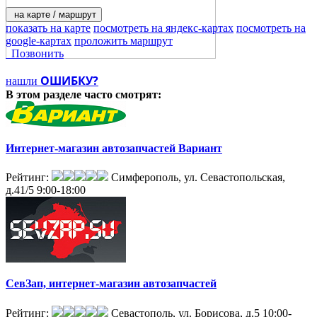
на карте / маршрут
показать на карте
посмотреть на яндекс-картах
посмотреть на
google-картах
проложить маршрут
Позвонить
ОШИБКУ?
нашли
В этом разделе
часто смотрят:
Интернет-магазин автозапчастей Вариант
Рейтинг:
Симферополь, ул. Севастопольская,
д.41/5
9:00-18:00
СевЗап, интернет-магазин автозапчастей
Рейтинг:
Севастополь, ул. Борисова, д.5
10:00-